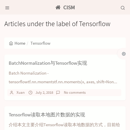
CISM
Articles under the label of Tensorflow
Home
Tensorflow
BatchNormalization与Tensorflow实现
Batch Normalization -
tensorflowtf.nn.momentstf.nn.moments(x, axes, shift=Non...
Xuan
July 2, 2018
No comments
Tensorflow读取本地图片数据的实现
介绍本文主要介绍Tensorflow读取本地数据的方式，目前给