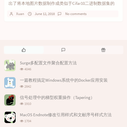
出了将本地图片数据制作成类似于Cifar10二进制数据集的
程序。其他数据导入方式持续更新中....
Xuan
June 12, 2018
No comments
P
L
R
o
a
a
p
t
n
Surge多配置文件聚合配置方法
u
e
d
浏
4046
l
s
o
览
次
a
t
m
一篇教程搞定Windows系统中的Docker应用安装
数:
r
c
a
浏
2842
览
a
o
r
次
r
m
t
信号处理中的梯型权重操作（Tapering）
数:
浏
t
m
i
1910
览
i
e
c
次
MacOS Endnote修改引用样式和文献序号样式方法
c
n
l
数:
浏
l
t
e
1704
览
e
s
s