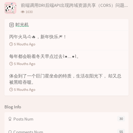
次
前端调用DRI后端API出现跨域资源共享（CORS）问题解决办法
s
数:
浏
1630
览
次
时光机
数:
丙午火马🐴🔥，新年快乐🎆！
5 Mouths Ago
每年都会盼着冬天早点过去⌇●﹏●⌇。
5 Mouths Ago
体会到了一个巨门星坐命的特质，生活在阳光下， 却又总
被黑暗吞噬。
5 Mouths Ago
Blog Info
Posts Num
30
Comments Num
55