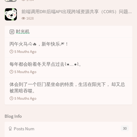
览
e
s
s
次
前端调用DRI后端API出现跨域资源共享（CORS）问题解决办法
s
数:
浏
1628
览
次
时光机
数:
丙午火马🐴🔥，新年快乐🎆！
5 Mouths Ago
每年都会盼着冬天早点过去⌇●﹏●⌇。
5 Mouths Ago
体会到了一个巨门星坐命的特质，生活在阳光下， 却又总
被黑暗吞噬。
5 Mouths Ago
Blog Info
Posts Num
30