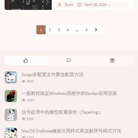
求...被阻止“的错误，如图...
Xuan
April 25, 2024
1 comments
1
2
3
4
...
6
P
L
R
o
a
a
p
t
n
Surge多配置文件聚合配置方法
u
e
d
浏
4039
l
s
o
览
次
a
t
m
一篇教程搞定Windows系统中的Docker应用安装
数:
r
c
a
浏
2834
览
a
o
r
次
r
m
t
信号处理中的梯型权重操作（Tapering）
数:
浏
t
m
i
1906
览
i
e
c
次
MacOS Endnote修改引用样式和文献序号样式方法
c
n
l
数:
浏
l
t
e
1704