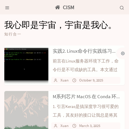
CISM
我心即是宇宙，宇宙是我心。
知行合一
实践2. Linux命令行实践练习之模拟项目开发与部署工作流
前言在Linux服务器环境下工作，命
令行是不可或缺的工具。本文通过
模拟一个后端项目 my-awesome...
Xuan
October 9, 2025
No comm
M系列芯片 MacOS 在 Conda 环境中安装 TensorFlow 2 和 Keras 3 完整指南
1. 引言Keras是搞深度学习很可爱的
工具，其友好的接口让我总是将其
作为搭建模型原型的首选。然而，
Xuan
March 3, 2025
No commen