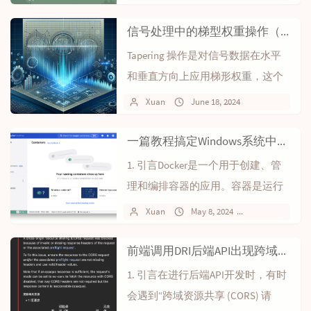
当我...
信号处理中的梯型权重操作（Tapering）
Tapering 操作是对信号数据在水平
和垂直方向上应用梯形权重，这个
操作可以减弱数据边界效应，从而
Xuan
June 18, 2024
No commen
在进...
一篇教程搞定Windows系统中的Docker应用安装
1. 引言Docker是一个用于创建、管
理和编排容器的应用。容器是运行
在操作系统上的一个应用，具有规
Xuan
May 8, 2024
3 comments
模小...
前端调用DRI后端API出现跨域资源共享（CORS）问题解决办法
1. 引言在进行后端API开发时，有时
会遇到“跨域资源共享 (CORS) 请