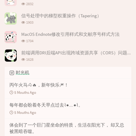
数:
r
c
a
浏
2832
览
a
o
r
次
r
m
t
信号处理中的梯型权重操作（Tapering）
数:
浏
t
m
i
1903
览
i
e
c
次
MacOS Endnote修改引用样式和文献序号样式方法
c
n
l
数:
浏
l
t
e
1704
览
e
s
s
次
前端调用DRI后端API出现跨域资源共享（CORS）问题解决办法
s
数:
浏
1628
览
次
时光机
数:
丙午火马🐴🔥，新年快乐🎆！
5 Mouths Ago
每年都会盼着冬天早点过去⌇●﹏●⌇。
5 Mouths Ago
体会到了一个巨门星坐命的特质，生活在阳光下， 却又总
被黑暗吞噬。