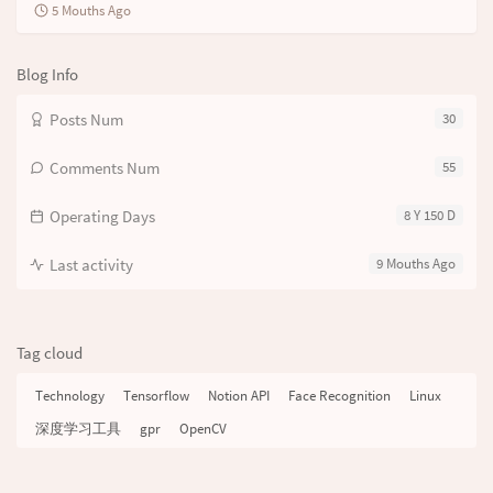
5 Mouths Ago
Blog Info
Posts Num
30
Comments Num
55
Operating Days
8 Y 150 D
Last activity
9 Mouths Ago
Tag cloud
Technology
Tensorflow
Notion API
Face Recognition
Linux
深度学习工具
gpr
OpenCV