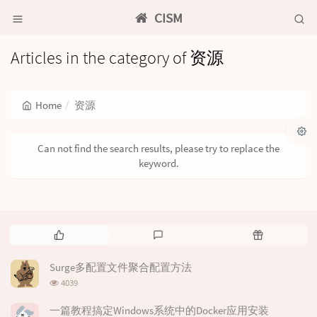
CISM
Articles in the category of 资源
Home
资源
Can not find the search results, please try to replace the
keyword.
P
L
R
o
a
a
p
t
n
Surge多配置文件聚合配置方法
u
e
d
浏
4039
l
s
o
览
次
a
t
m
一篇教程搞定Windows系统中的Docker应用安装