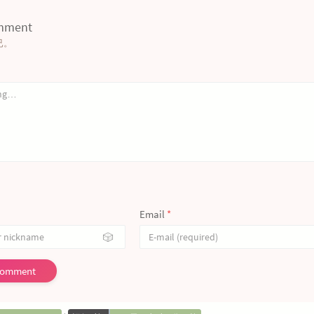
omment
已。
Email
*
🎲
Comment