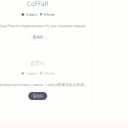
CoFFaR
0 stars /
0 forks
 Loss Pytorch Implementation for low resolution dataset.
访问
Python
gdhc
2 stars /
0 forks
GitHub developments history cleaner｜Github部署历史记录清理工具
访问
JavaScript