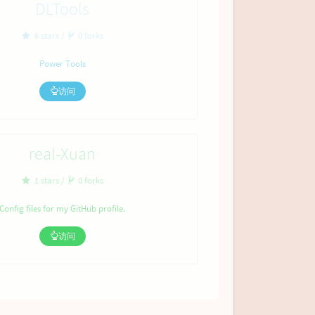
DLTools
6 stars /
0 forks
Power Tools
访问
Python
real-Xuan
1 stars /
0 forks
Config files for my GitHub profile.
访问
未知