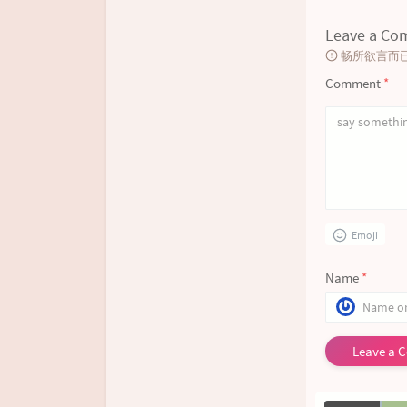
1
Leave a C
3
畅所欲言而
Comment
*
Emoji
Name
*
Leave a 