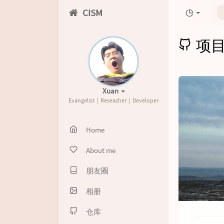
CISM
项
Xuan
Evangelist｜Reseacher｜Developer
Home
About me
朋友圈
相册
仓库